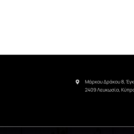
Μάρκου Δράκου 8, Έγ
2409 Λευκωσία, Κύπρ