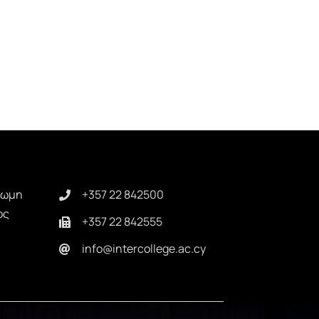
κωμη
+357 22 842500
ος
+357 22 842555
info@intercollege.ac.cy