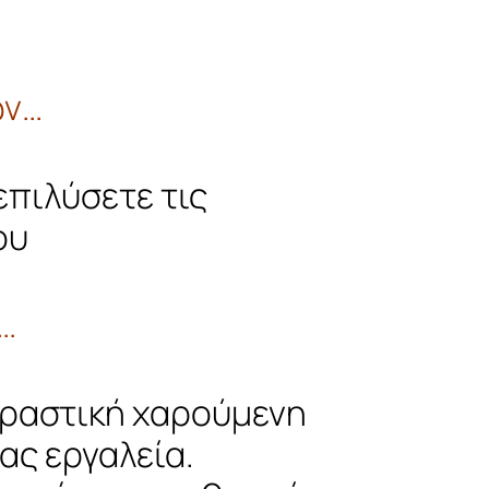
ων…
πιλύσετε τις
ου
…
αδραστική χαρούμενη
ας εργαλεία.