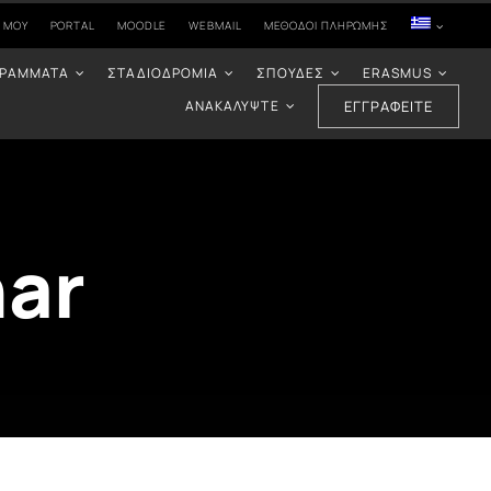
 ΜΟΥ
PORTAL
MOODLE
WEBMAIL
ΜΈΘΟΔΟΙ ΠΛΗΡΩΜΉΣ
ΓΡΆΜΜΑΤΑ
ΣΤΑΔΙΟΔΡΟΜΊΑ
ΣΠΟΥΔΈΣ
ERASMUS
ΑΝΑΚΑΛΎΨΤΕ
ΕΓΓΡΑΦΕΊΤΕ
nar