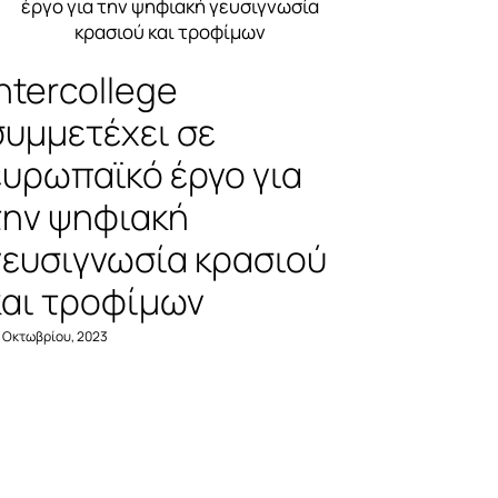
Intercollege
Παρο
συμμετέχει σε
Προγ
ευρωπαϊκό έργο για
Eras
την ψηφιακή
Φοιτη
γευσιγνωσία κρασιού
Προγ
και τροφίμων
Σπου
Inter
 Οκτωβρίου, 2023
21 Οκτωβρίου,