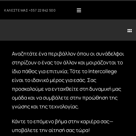
Μετάβαση
ΚΑΛΈΣΤΕ ΜΑΣ
+35
7 22 842 500
στο
Toggle
Navigation
περιεχόμενο
Η Αίτησή μου
Tog
Nav
ΕΠΙΣΙΤΙΣΤ
Portal
Αναζητάτε ένα περιβάλλον όπου οι συνάδελφοι
ΑΙΣΘΗΤΙΚ
στηρίζουν ο ένας τον άλλον και μοιράζονται το
Moodle
ίδιο πάθος για επιτυχία; Τότε το Intercollege
είναι το ιδανικό μέρος για εσάς. Σας
ΝΑΥ
Webmail
προσκαλούμε να ενταχθείτε στη δυναμική μας
ομάδα και να συμβάλετε στην προώθηση της
ΤΕΧΝΙΚΆ Π
γνώσης και της τεχνολογίας.
Μέθοδοι Πληρωμής
ΣΤΑΔΙ
Κάντε το επόμενο βήμα στην καριέρα σας—
υποβάλετε την αίτησή σας τώρα!