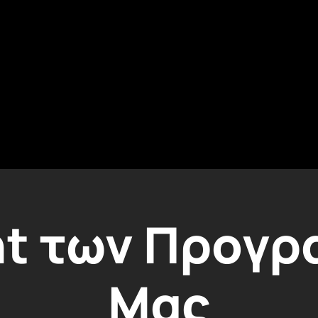
ht των Προγ
Μας