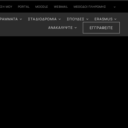
ΗΣΉ ΜΟΥ
PORTAL
MOODLE
WEBMAIL
ΜΈΘΟΔΟΙ ΠΛΗΡΩΜΉΣ
ΓΡΆΜΜΑΤΑ
ΣΤΑΔΙΟΔΡΟΜΊΑ
ΣΠΟΥΔΈΣ
ERASMUS
ΑΝΑΚΑΛΎΨΤΕ
ΕΓΓΡΑΦΕΊΤΕ