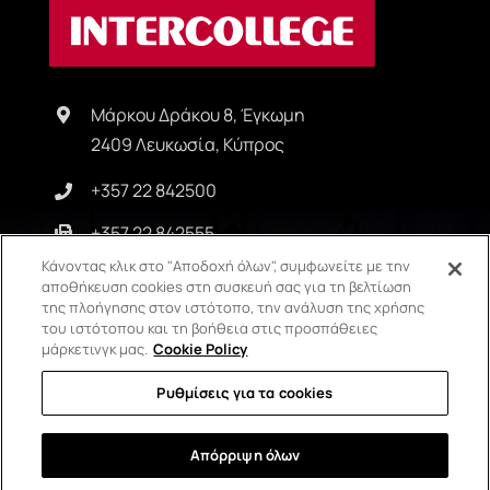
Μάρκου Δράκου 8, Έγκωμη
2409 Λευκωσία, Κύπρος
+357 22 842500
+357 22 842555
Κάνοντας κλικ στο "Αποδοχή όλων", συμφωνείτε με την
info@intercollege.ac.cy
αποθήκευση cookies στη συσκευή σας για τη βελτίωση
της πλοήγησης στον ιστότοπο, την ανάλυση της χρήσης
του ιστότοπου και τη βοήθεια στις προσπάθειες
μάρκετινγκ μας.
Cookie Policy
Copyright © Intercollege | All Rights Reserved | Privacy Policy |
Ρυθμίσεις για τα cookies
Terms & Conditions
Απόρριψη όλων