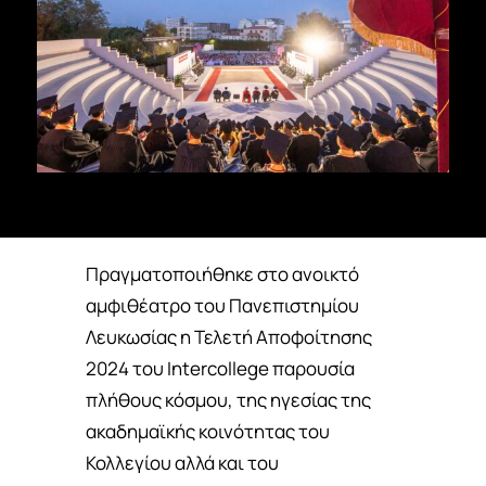
ΣΠΟΥΔΈΣ
ERASMUS
ΑΝΑΚΑΛΎΨΤΕ
ΕΓΓΡΑΦΕΊΤΕ
Πραγματοποιήθηκε στο ανοικτό
αμφιθέατρο του Πανεπιστημίου
Λευκωσίας η Τελετή Αποφοίτησης
2024 του Intercollege παρουσία
πλήθους κόσμου, της ηγεσίας της
ακαδημαϊκής κοινότητας του
Κολλεγίου αλλά και του