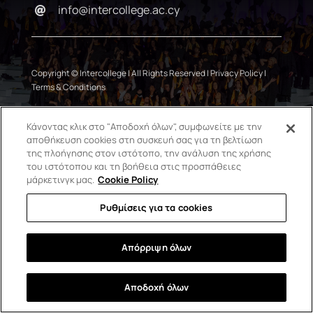
ΣΠΟΥΔΈΣ
info@intercollege.ac.cy
ERASMUS
Copyright © Intercollege | All Rights Reserved | Privacy Policy |
ΑΝΑΚΑΛΎΨΤΕ
Terms & Conditions
Κάνοντας κλικ στο "Αποδοχή όλων", συμφωνείτε με την
ΕΓΓΡΑΦΕΊΤΕ
αποθήκευση cookies στη συσκευή σας για τη βελτίωση
της πλοήγησης στον ιστότοπο, την ανάλυση της χρήσης
του ιστότοπου και τη βοήθεια στις προσπάθειες
μάρκετινγκ μας.
Cookie Policy
Ρυθμίσεις για τα cookies
Απόρριψη όλων
Αποδοχή όλων