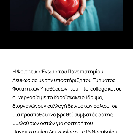
ΣΠΟΥΔΈΣ
ERASMUS
ΑΝΑΚΑΛΎΨΤΕ
ΕΓΓΡΑΦΕΊΤΕ
Η Φοιτητική Ένωση του Πανεπιστημίου
Λευκωσίας με την υποστήριξη του Τμήματος
Φοιτητικών Υποθέσεων, του Intercollege και σε
συνεργασία με το Καραϊσκάκειο Ίδρυμα,
διοργανώνουν συλλογή δειγμάτων σάλιου, σε
μια προσπάθεια να βρεθεί συμβατός δότης
μυελού των οστών για φοιτητή του
Πανεπιστημίου Λευκωσίας στις 16 Νοεμβρίου,