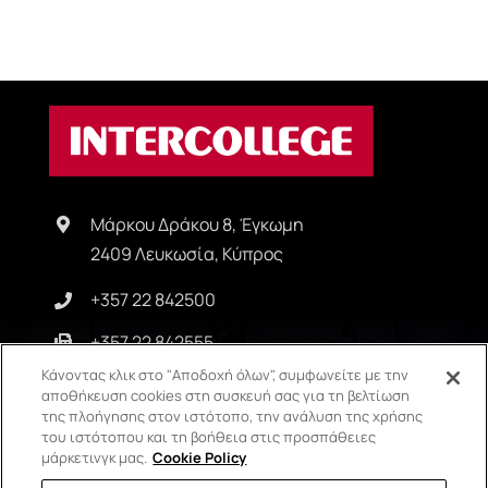
Μάρκου Δράκου 8, Έγκωμη
2409 Λευκωσία, Κύπρος
+357 22 842500
+357 22 842555
Κάνοντας κλικ στο "Αποδοχή όλων", συμφωνείτε με την
info@intercollege.ac.cy
αποθήκευση cookies στη συσκευή σας για τη βελτίωση
της πλοήγησης στον ιστότοπο, την ανάλυση της χρήσης
του ιστότοπου και τη βοήθεια στις προσπάθειες
μάρκετινγκ μας.
Cookie Policy
Copyright © Intercollege | All Rights Reserved | Privacy Policy |