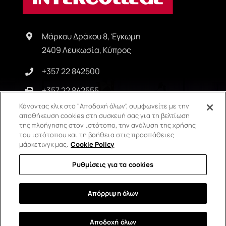
Μάρκου Δράκου 8, Έγκωμη
2409 Λευκωσία, Κύπρος
+357 22 842500
+357 22 842555
Κάνοντας κλικ στο "Αποδοχή όλων", συμφωνείτε με την
info@intercollege.ac.cy
αποθήκευση cookies στη συσκευή σας για τη βελτίωση
της πλοήγησης στον ιστότοπο, την ανάλυση της χρήσης
του ιστότοπου και τη βοήθεια στις προσπάθειες
μάρκετινγκ μας.
Cookie Policy
Copyright © Intercollege | All Rights Reserved | Privacy Policy |
Ρυθμίσεις για τα cookies
Terms & Conditions
Απόρριψη όλων
Αποδοχή όλων