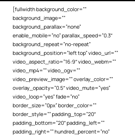
ΣΠΟΥΔΈΣ
[fullwidth background_color=””
background_image=””
ERASMUS
background_parallax=”none”
enable_mobile=”no” parallax_speed=”0.3″
ΑΝΑΚΑΛΎΨΤΕ
background_repeat=”no-repeat”
background_position=”left top” video_url=””
ΕΓΓΡΑΦΕΊΤΕ
video_aspect_ratio=”16:9″ video_webm=””
video_mp4=”” video_ogv=””
video_preview_image=”” overlay_color=””
overlay_opacity=”0.5″ video_mute=”yes”
video_loop=”yes” fade=”no”
border_size=”0px” border_color=””
border_style=”” padding_top=”20″
padding_bottom=”20″ padding_left=””
padding_right=”” hundred_percent=”no”