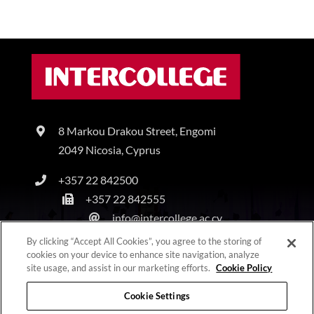
8 Markou Drakou Street, Engomi
2049 Nicosia, Cyprus
+357 22 842500
+357 22 842555
info@intercollege.ac.cy
By clicking “Accept All Cookies”, you agree to the storing of
cookies on your device to enhance site navigation, analyze
site usage, and assist in our marketing efforts.
Cookie Policy
Copyright © Intercollege | All Rights Reserved |
Privacy Policy
|
Terms & Conditions
Cookie Settings