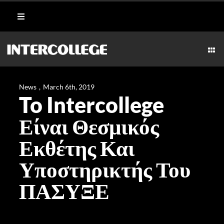
Skip
Toggle
to
Navigation
content
Student Login
Togg
Navi
CULINARY
Portal
News
,
March 6th, 2019
To Intercollege
AESTHETICS & WELLNESS
Moodle
Είναι Θεσμικός
MARITIME
Εκθέτης Και
Webmail
Υποστηρικτής Του
HOSPITALITY
Payment Methods
ΠΑΣΥΞΕ
TECHNICAL
CAREERS